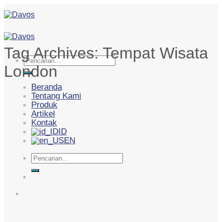
Skip
to
content
Tag Archives:
Tempat Wisata
Pencarian
London
untuk:
Beranda
Tentang Kami
Produk
Artikel
Kontak
ID
EN
Pencarian
untuk: