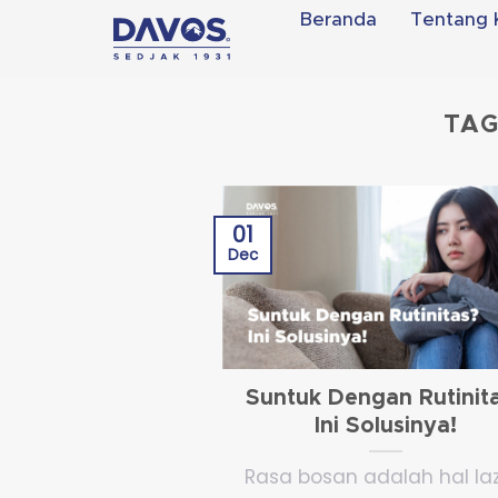
Skip
Beranda
Tentang 
to
content
TAG
01
Dec
Suntuk Dengan Rutinit
Ini Solusinya!
Rasa bosan adalah hal la