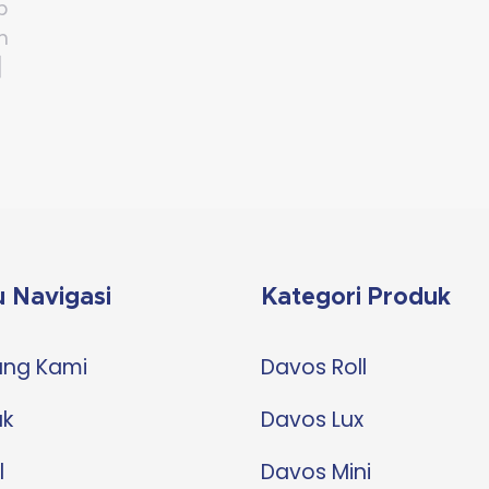
p
an
]
 Navigasi
Kategori Produk
ang Kami
Davos Roll
uk
Davos Lux
l
Davos Mini