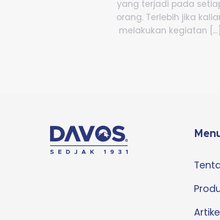
yang terjadi pada setia
orang. Terlebih jika kali
melakukan kegiatan [...
Menu
Tent
Prod
Artike