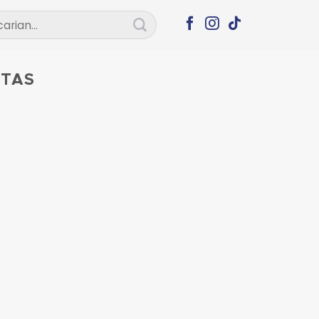
ian
ITAS