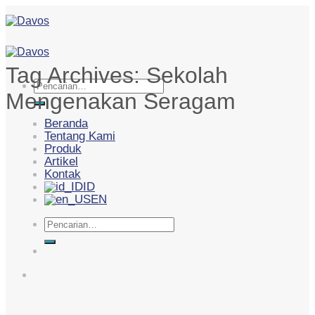
Skip
to
content
Tag Archives:
Sekolah
Pencarian
Mengenakan Seragam
untuk:
Beranda
Tentang Kami
Produk
Artikel
Kontak
ID
EN
Pencarian
untuk: