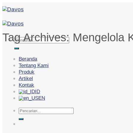
Skip
to
content
Tag Archives:
Mengelola 
Pencarian
untuk:
Beranda
Tentang Kami
Produk
Artikel
Kontak
ID
EN
Pencarian
untuk: