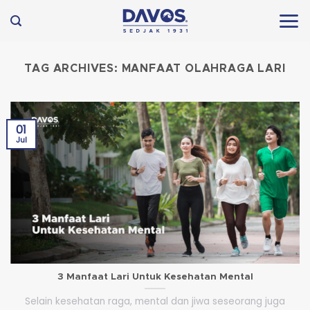
Skip
to
content
TAG ARCHIVES:
MANFAAT OLAHRAGA LARI
01
Jul
3 Manfaat Lari Untuk Kesehatan Mental
Selain kesehatan raga, mental dan jiwa seseorang juga