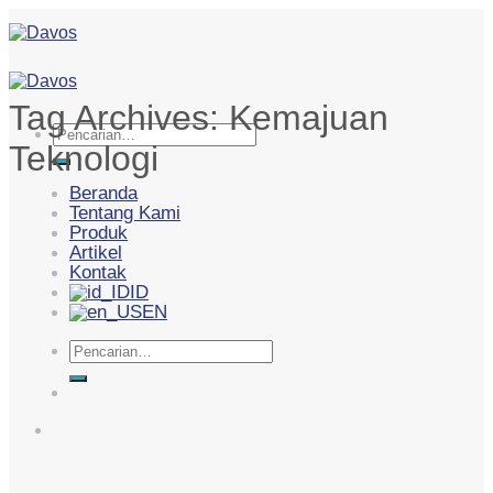
Skip
to
content
Tag Archives:
Kemajuan
Pencarian
Teknologi
untuk:
Beranda
Tentang Kami
Produk
Artikel
Kontak
ID
EN
Pencarian
untuk: