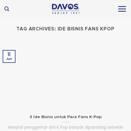
Skip
to
content
TAG ARCHIVES:
IDE BISNIS FANS KPOP
11
Jun
3 Ide Bisnis untuk Para Fans K-Pop
Menjadi penggemar arti K Pop banyak dipandang sebelah