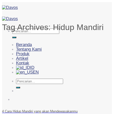
Skip
to
content
Tag Archives:
Hidup Mandiri
Pencarian
untuk:
Beranda
Tentang Kami
Produk
Artikel
Kontak
ID
EN
Pencarian
untuk:
4 Cara Hidup Mandiri yang akan Mendewasakanmu