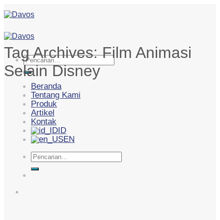
Skip
to
content
Tag Archives:
Film Animasi
Pencarian
Selain Disney
untuk:
Beranda
Tentang Kami
Produk
Artikel
Kontak
ID
EN
Pencarian
untuk: