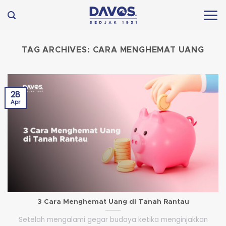
Skip
to
content
TAG ARCHIVES:
CARA MENGHEMAT UANG
28
Apr
3 Cara Menghemat Uang di Tanah Rantau
Setelah mengalami gegar budaya ketika menginjakkan