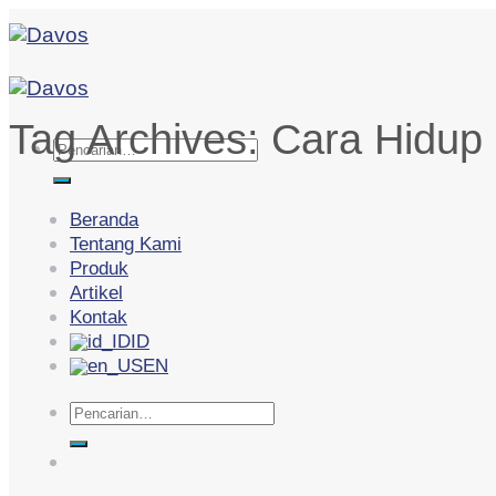
Skip
to
content
Tag Archives:
Cara Hidup 
Pencarian
untuk:
Beranda
Tentang Kami
Produk
Artikel
Kontak
ID
EN
Pencarian
untuk: