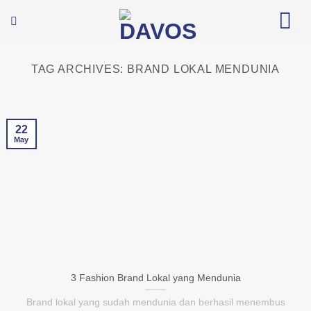
Skip
to
content
TAG ARCHIVES:
BRAND LOKAL MENDUNIA
22
May
3 Fashion Brand Lokal yang Mendunia
Brand lokal yang sudah mendunia dan berhasil menembus