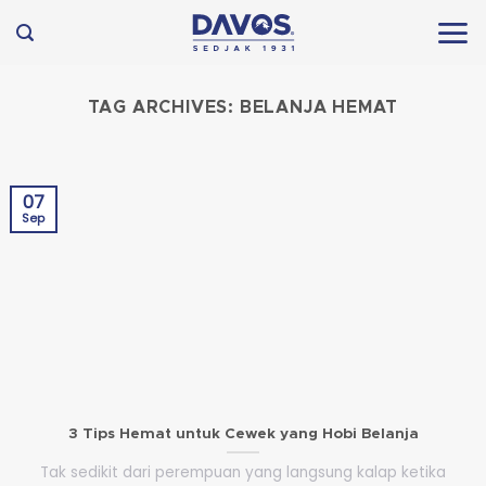
Skip
to
content
TAG ARCHIVES:
BELANJA HEMAT
07
Sep
3 Tips Hemat untuk Cewek yang Hobi Belanja
Tak sedikit dari perempuan yang langsung kalap ketika