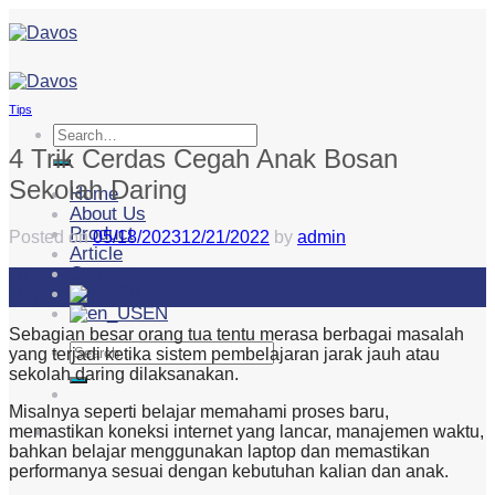
Skip
to
content
Tips
Search
for:
4 Trik Cerdas Cegah Anak Bosan
Sekolah Daring
Home
About Us
Product
Posted on
05/18/2023
12/21/2022
by
admin
Article
Contact
18
ID
May
EN
Sebagian besar orang tua tentu merasa berbagai masalah
Search
yang terjadi ketika sistem pembelajaran jarak jauh atau
for:
sekolah daring dilaksanakan.
Misalnya seperti belajar memahami proses baru,
memastikan koneksi internet yang lancar, manajemen waktu,
bahkan belajar menggunakan laptop dan memastikan
performanya sesuai dengan kebutuhan kalian dan anak.