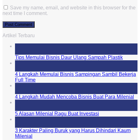
Save my name, email, and website in this browser for the
next time I comment.
Artikel Terbaru
29
Jul
Tips Memulai Bisnis Daur Ulang Sampah Plastik
27
Jul
4 Langkah Memulai Bisnis Sampingan Sambil Bekerja
Full Time
25
Jul
4 Langkah Mudah Mencoba Bisnis Buat Para Milenial
23
Jul
5 Alasan Milenial Ragu Buat Investasi
21
Jul
3 Karakter Paling Buruk yang Harus Dihindari Kaum
Milenial