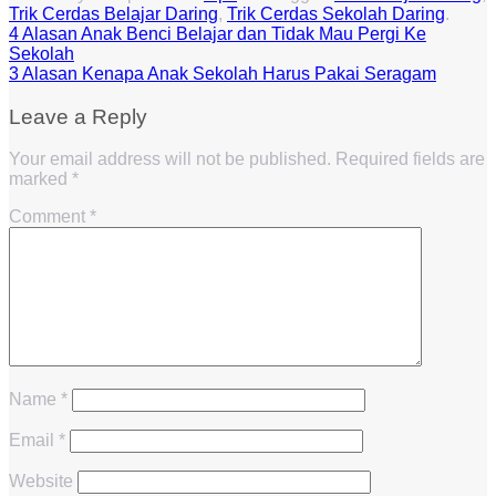
Trik Cerdas Belajar Daring
,
Trik Cerdas Sekolah Daring
.
4 Alasan Anak Benci Belajar dan Tidak Mau Pergi Ke
Sekolah
3 Alasan Kenapa Anak Sekolah Harus Pakai Seragam
Leave a Reply
Your email address will not be published.
Required fields are
marked
*
Comment
*
Name
*
Email
*
Website