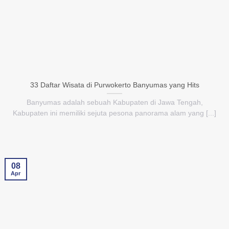
33 Daftar Wisata di Purwokerto Banyumas yang Hits
Banyumas adalah sebuah Kabupaten di Jawa Tengah,
Kabupaten ini memiliki sejuta pesona panorama alam yang [...]
08
Apr