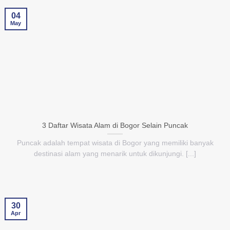
04
May
3 Daftar Wisata Alam di Bogor Selain Puncak
Puncak adalah tempat wisata di Bogor yang memiliki banyak
destinasi alam yang menarik untuk dikunjungi. [...]
30
Apr