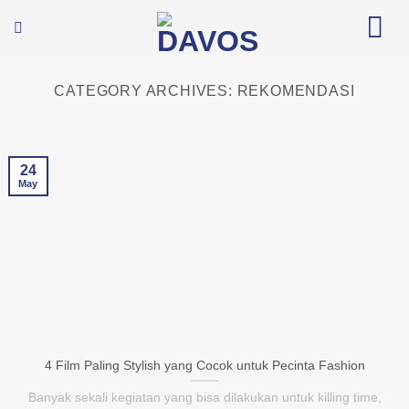
Skip
to
content
CATEGORY ARCHIVES:
REKOMENDASI
24
May
4 Film Paling Stylish yang Cocok untuk Pecinta Fashion
Banyak sekali kegiatan yang bisa dilakukan untuk killing time,