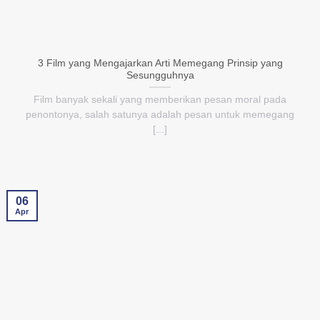
3 Film yang Mengajarkan Arti Memegang Prinsip yang
Sesungguhnya
Film banyak sekali yang memberikan pesan moral pada
penontonya, salah satunya adalah pesan untuk memegang
[...]
06
Apr