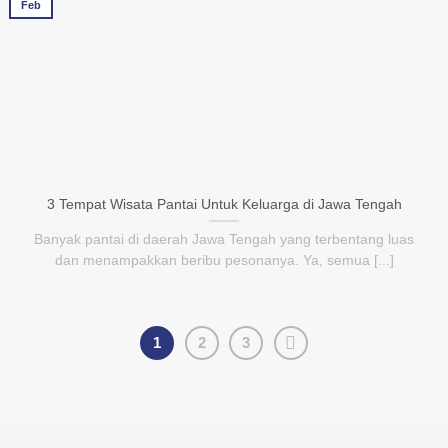
Feb
3 Tempat Wisata Pantai Untuk Keluarga di Jawa Tengah
Banyak pantai di daerah Jawa Tengah yang terbentang luas
dan menampakkan beribu pesonanya. Ya, semua [...]
1
2
3