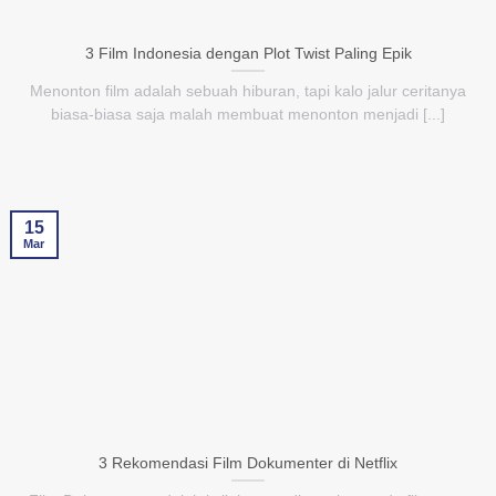
3 Film Indonesia dengan Plot Twist Paling Epik
Menonton film adalah sebuah hiburan, tapi kalo jalur ceritanya
biasa-biasa saja malah membuat menonton menjadi [...]
15
Mar
3 Rekomendasi Film Dokumenter di Netflix