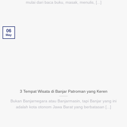
mulai dari baca buku, masak, menulis, [...]
06
May
3 Tempat Wisata di Banjar Patroman yang Keren
Bukan Banjarnegara atau Banjarmasin, tapi Banjar yang ini
adalah kota otonom Jawa Barat yang berbatasan [...]