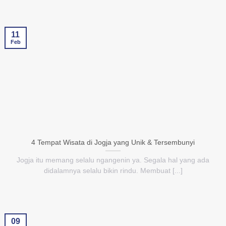
11
Feb
4 Tempat Wisata di Jogja yang Unik & Tersembunyi
Jogja itu memang selalu ngangenin ya. Segala hal yang ada
didalamnya selalu bikin rindu. Membuat [...]
09