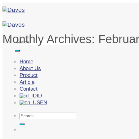
Skip
to
content
Monthly Archives:
Februa
Search
for:
Home
About Us
Product
Article
Contact
ID
EN
Search
for: